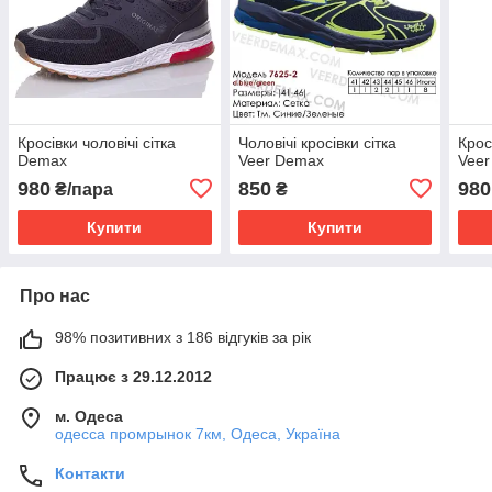
Кросівки чоловічі сітка
Чоловічі кросівки сітка
Крос
Demax
Veer Demax
Vee
980
850
980
₴/пара
₴
Купити
Купити
Про нас
98% позитивних з 186 відгуків за рік
Працює з 29.12.2012
м. Одеса
одесса промрынок 7км, Одеса, Україна
Контакти