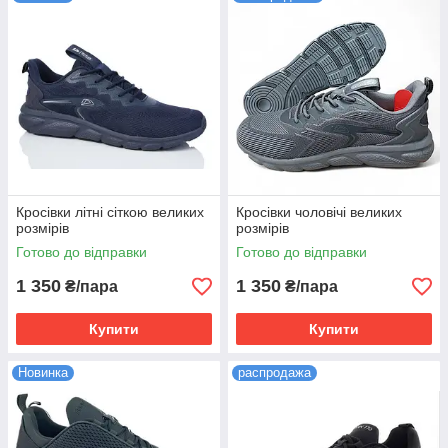
чоловіку. Тепер купівля кросівок стала легкою й доступною
завдяки нашому інтернет-магазину
Кросівки літні сіткою великих
Кросівки чоловічі великих
розмірів
розмірів
Готово до відправки
Готово до відправки
1 350
1 350
₴/пара
₴/пара
Купити
Купити
Новинка
распродажа