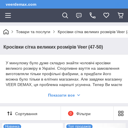
veerdemax.com
Товари та послуги
Кросівки сітка великих розмірів Veer 
Кросівки сітка великих розмірів Veer (47-50)
У минулому було дуже складно знайти чоловічі кросівки
великого розміру в Україні. Спортивне взуття на замовлення
виготовляли тільки профільні фабрики, а придбати його
можна було тільки в елітних магазинах. Але завдяки магазину
VEER DEMAX, ця проблема нарешті усунена. Тепер Ви маєте
можливість придбати кросівки великих розмірів лише за кілька
Показати все
кліків, вибравши відповідну модель із потрібними
параметрами та дизайном. Ми можемо оцінити товщину
підошви та якість шнурівки, щоб бути впевненими у своїй
купівлі. Не потрібно більше витрачати час на пошуки
Сортування
0
Фільтри
відповідного взуття, адже VEER DEMAX пропонує широкий
асортимент кросівок великих розмірів, які підійдуть кожному
Новинка
Топ продажів