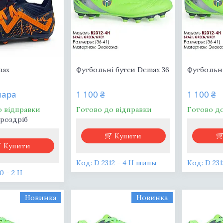
max
Футбольні бутси Demax 36
Футбольні
пара
1 100 ₴
1 100 ₴
о відправки
Готово до відправки
Готово д
 роздріб
Купити
Купити
D 2312 - 4 H шипы
D 23
0 - 2 H
Новинка
Новинка