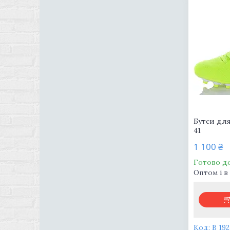
Бутси дл
41
1 100 ₴
Готово д
Оптом і в
В 192