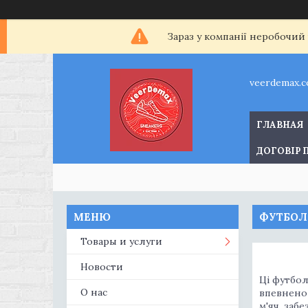
Зараз у компанії неробочий
veerdemax.
ГЛАВНАЯ
ДОГОВІР 
ФУТБОЛЬ
Товары и услуги
Новости
Ці футбол
О нас
впевнено 
м'яч, заб