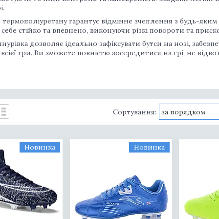
і.
 термополіуретану гарантує відмінне зчеплення з будь-яким
 себе стійко та впевнено, виконуючи різкі повороти та приск
нурівка дозволяє ідеально зафіксувати бутси на нозі, забез
всієї гри. Ви зможете повністю зосередитися на грі, не відво
Новинка
Новинка