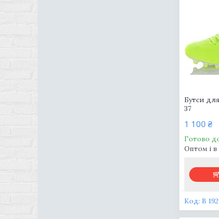
Бутси дл
37
1 100 ₴
Готово д
Оптом і в
В 192