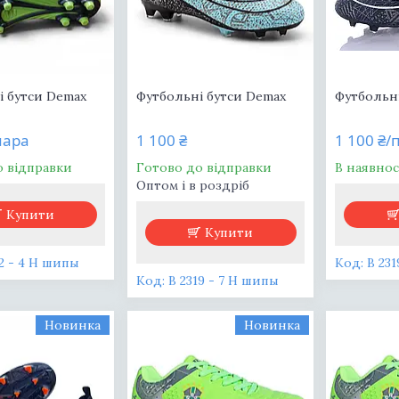
і бутси Demax
Футбольні бутси Demax
Футбольн
пара
1 100 ₴
1 100 ₴/
о відправки
Готово до відправки
В наявнос
Оптом і в роздріб
Купити
Купити
12 - 4 H шипы
B 23
B 2319 - 7 H шипы
Новинка
Новинка