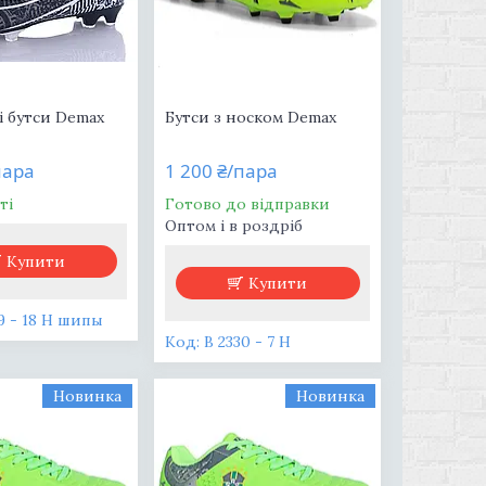
і бутси Demax
Бутси з носком Demax
пара
1 200 ₴/пара
ті
Готово до відправки
Оптом і в роздріб
Купити
Купити
19 - 18 H шипы
В 2330 - 7 H
Новинка
Новинка