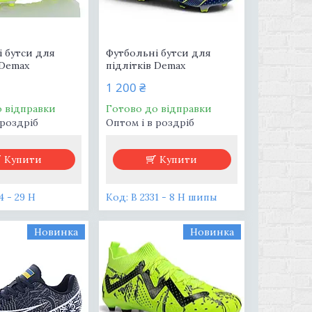
 бутси для
Футбольні бутси для
 Demax
підлітків Demax
1 200 ₴
о відправки
Готово до відправки
 роздріб
Оптом і в роздріб
Купити
Купити
4 - 29 H
B 2331 - 8 H шипы
Новинка
Новинка