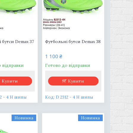
 бутси Demax 37
Футбольні бутси Demax 38
1 100 ₴
о відправки
Готово до відправки
Купити
Купити
12 - 4 H шипы
D 2312 - 4 H шипы
Новинка
Новинка