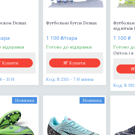
носком Demax
Футбольні бутси Demax
Футбольні
підлітків
пара
1 100 ₴/пара
1 100 ₴
о відправки
Готово до відправки
Готово д
Оптом і в
Купити
Купити
4 - 11 H
B 2311 - 7 H шипы
В 192
Новинка
Новинка