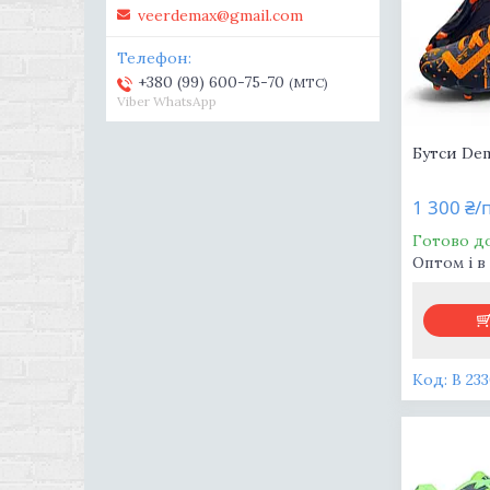
veerdemax@gmail.com
+380 (99) 600-75-70
MTC
Viber WhatsApp
Бутси De
1 300 ₴/
Готово д
Оптом і в
В 233