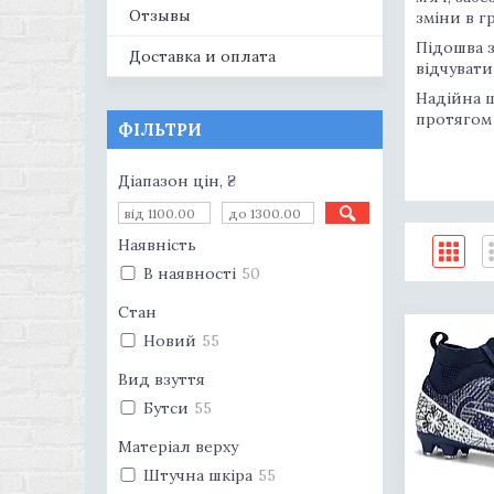
Отзывы
зміни в гр
Підошва з
Доставка и оплата
відчувати
Надійна ш
протягом 
ФІЛЬТРИ
Діапазон цін, ₴
Наявність
В наявності
50
Стан
Новий
55
Вид взуття
Бутси
55
Матеріал верху
Штучна шкіра
55