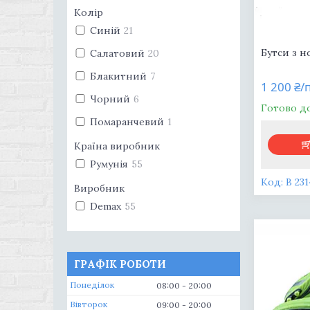
Колір
Синій
21
Бутси з 
Салатовий
20
Блакитний
7
1 200 ₴/
Чорний
6
Готово д
Помаранчевий
1
Країна виробник
Румунія
55
В 231
Виробник
Demax
55
ГРАФІК РОБОТИ
Понеділок
08:00
20:00
Вівторок
09:00
20:00