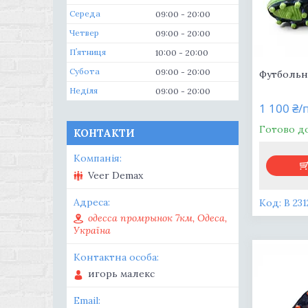
Середа
09:00
20:00
Четвер
09:00
20:00
Пʼятниця
10:00
20:00
Субота
09:00
20:00
Футбольн
Неділя
09:00
20:00
1 100 ₴/
Готово д
КОНТАКТИ
Veer Demax
B 23
одесса промрынок 7км, Одеса,
Україна
игорь малекс