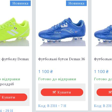
Новинка
Новинка
я футболу Demax
Футбольні бутси Demax 36
Футбольні
1 100 ₴
1 100 ₴
о відправки
Готово до відправки
Готово д
 роздріб
Купити
Купити
B 2311 - 7 H
B 231
4 - 29 H