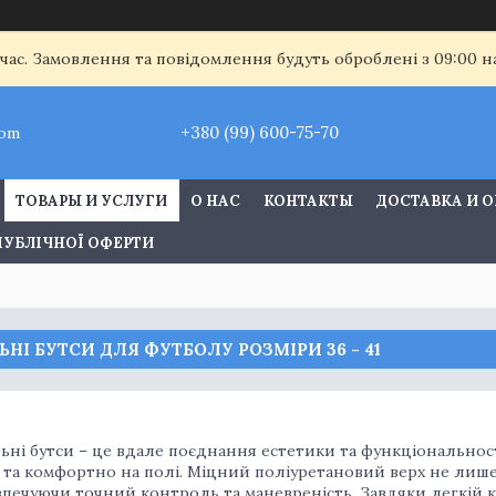
 час. Замовлення та повідомлення будуть оброблені з 09:00 
+380 (99) 600-75-70
com
ТОВАРЫ И УСЛУГИ
О НАС
КОНТАКТЫ
ДОСТАВКА И 
ПУБЛІЧНОЇ ОФЕРТИ
НІ БУТСИ ДЛЯ ФУТБОЛУ РОЗМІРИ 36 - 41
ьні бутси – це вдале поєднання естетики та функціональност
та комфортно на полі. Міцний поліуретановий верх не лише 
езпечуючи точний контроль та маневреність. Завдяки легкій 