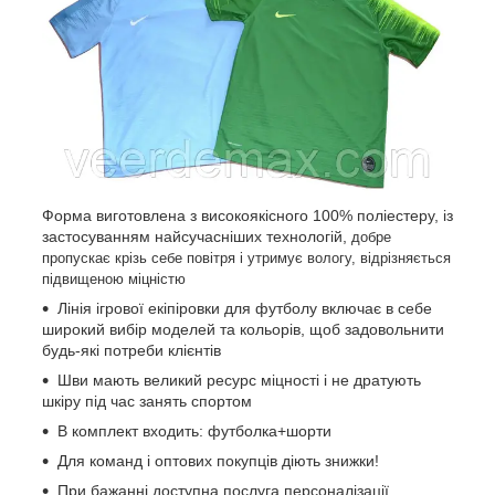
Форма виготовлена з високоякісного 100% поліестеру, із
застосуванням найсучасніших технологій,
добре
пропускає крізь себе повітря і утримує вологу, відрізняється
підвищеною міцністю
Лінія ігрової екіпіровки для футболу включає в себе
широкий вибір моделей та кольорів, щоб задовольнити
будь-які потреби клієнтів
Шви мають великий ресурс міцності і не дратують
шкіру під час занять спортом
В комплект входить: футболка+шорти
Для команд і оптових покупців діють знижки!
При бажанні доступна послуга персоналізації