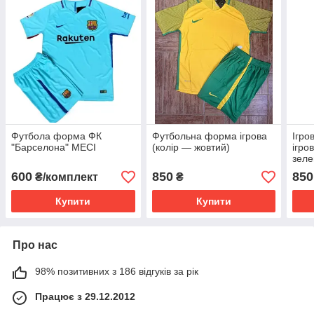
Футбола форма ФК
Футбольна форма ігрова
Ігро
"Барселона" МЕСІ
(колір — жовтий)
ігро
зеле
600
850
850
₴/комплект
₴
Купити
Купити
Про нас
98% позитивних з 186 відгуків за рік
Працює з 29.12.2012