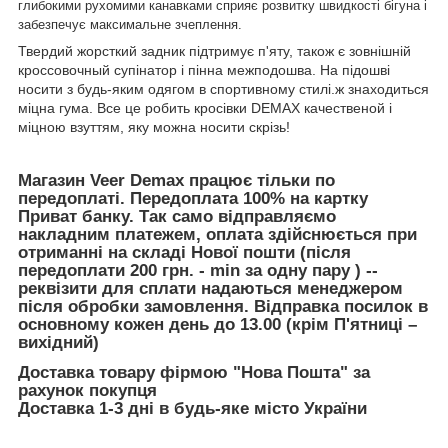
глибокими рухомими канавками сприяє розвитку швидкості бігуна і
забезпечує максимальне зчеплення.
Твердий жорсткий задник підтримує п'яту, також є зовнішній
кроссовочный супінатор і пінна межподошва. На підошві
носити з будь-яким одягом в спортивному стилі.ж знаходиться
міцна гума. Все це робить кросівки DEMAX качественой і
міцною взуттям, яку можна носити скрізь!
Магазин Veer Demax працює тільки по
передоплаті. Передоплата 100% на картку
Приват банку. Так само відправляємо
накладним платежем, оплата здійснюється при
отриманні на складі Нової пошти (після
передоплати 200 грн. - min за одну пару ) --
реквізити для сплати надаються менеджером
після обробки замовлення. Відправка посилок в
основному кожен день до 13.00 (крім П'ятниці –
вихідний)
Доставка товару фірмою "Нова Пошта" за
рахунок покупця
Доставка 1-3 дні в будь-яке місто України