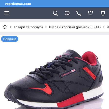
veerdemax.com
Товари та послуги
Шкіряні кросівки (розміри 36-41)
Ж
Новинка