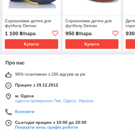
Сороконiжки дитячі для
Сороконiжки дитячі для
Дитя
футболу Demax
футболу Demax
соро
1 100
950
930
₴/пара
₴/пара
Купити
Купити
Про нас
98% позитивних з 186 відгуків за рік
Працює з 29.12.2012
м. Одеса
одесса промрынок 7км, Одеса, Україна
Контакти
Сьогодні працює з 10:00 до 20:00
Показати весь графік роботи