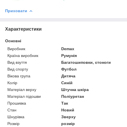
Приховати
Характеристики
Основні
Виробник
Demax
Країна виробник
Румунія
Вид взуття
Багатошиповки, стоноги
Вид спорту
Футбол
Вікова група
Дитяча
Колір
Синій
Матеріал верху
Штучна шкіра
Матеріал підошви
Поліуретан
Прошивка
Так
Стан
Новий
Шнурівка
Зверху
Розмір
розмір