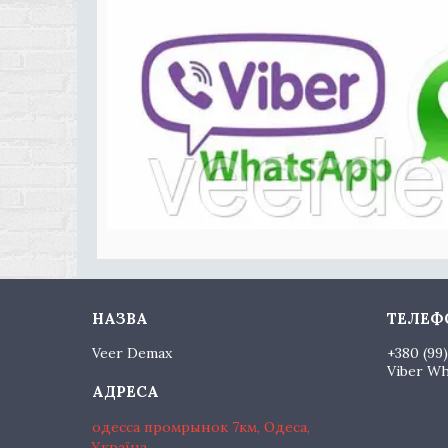
Veer Demax
+380 (99
Viber W
одесса промрынок 7км, Одеса,
Україна