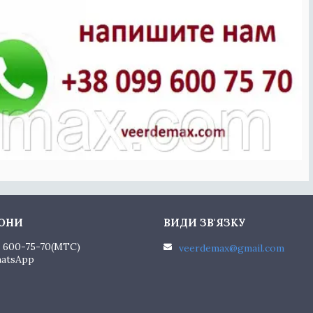
) 600-75-70
MTC
veerdemax@gmail.com
hatsApp