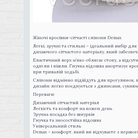
Жіночі кросівки-сітчасті сліпони Demax
Легкі, зручні та стильні – ідеальний вибір дл
дихаючого сітчастого матеріалу, який забезпеч
Еластичний верх м'яко облягає стопу, а відсу
одягли і пішли. Гнучка підошва амортизує кр
при тривалій ходьбі.
Сліпони відмінно підійдуть для прогулянок, 
дизайн легко поєднується з джинсами, сукня
Переваги:
Дихаючий сітчастий матеріал
Легкість та комфорт на кожен день
Зручна посадка без шнурків
Гнучка та зносостійка підошва
Універсальний стиль
Demax – комфорт, який ви відчуваєте з першог