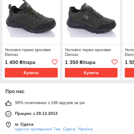
Чоловічі термо кросівки
Чоловічі термо кросівки
Чоло
Demax
Demax
Dema
1 400
1 350
1 5
₴/пара
₴/пара
Купити
Купити
Про нас
98% позитивних з 186 відгуків за рік
Працює з 29.12.2012
м. Одеса
одесса промрынок 7км, Одеса, Україна