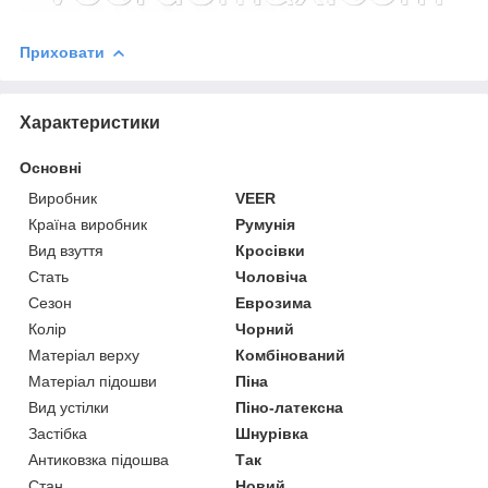
Приховати
Характеристики
Основні
Виробник
VEER
Країна виробник
Румунія
Вид взуття
Кросівки
Стать
Чоловіча
Сезон
Еврозима
Колір
Чорний
Матеріал верху
Комбінований
Матеріал підошви
Піна
Вид устілки
Піно-латексна
Застібка
Шнурівка
Антиковзка підошва
Так
Стан
Новий