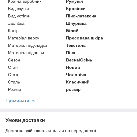
Країна виробник
Румунія
Вид взуття
Кросівки
Вид устілки
Піно-латексна
Застібка
Шнурівка
Колір
Білий
Матеріал верху
Пресована шкіра
Матеріал підкладки
Текстиль
Матеріал підошви
Піна
Сезон
Весна/Осінь
Стан
Новий
Стать
Чоловіча
Стиль
Класичний
Розмір
розмір
Приховати
Умови доставки
Доставка здійснюється тільки по передоплаті.