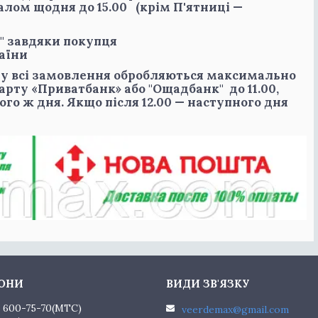
алом щодня до 15.00 (крім П'ятниці —
" завдяки покупця
раїни
му всі замовлення обробляються максимально
карту «Приватбанк» або "Ощадбанк"
до 11.00
,
ого ж дня. Якщо після
12.00
— наступного дня
) 600-75-70
MTC
veerdemax@gmail.com