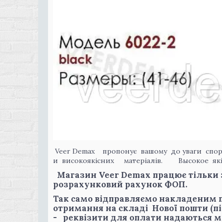
Veer Demax пропонує вашому до уваги спорт
и високоякісних матеріалів. Высокое якіс
Магазин Veer Demax працює тільки 
розрахунковий рахунок ФОП.
Так само відправляємо накладеним п
отримання на складі Нової пошти (піс
- реквізити для оплати надаються 