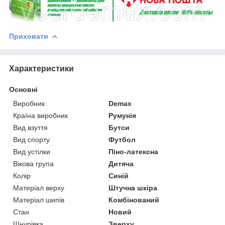
Приховати
Характеристики
Основні
Виробник
Demax
Країна виробник
Румунія
Вид взуття
Бутси
Вид спорту
Футбол
Вид устілки
Піно-латексна
Вікова група
Дитяча
Колір
Синій
Матеріал верху
Штучна шкіра
Матеріал шипів
Комбінований
Стан
Новий
Шнурівка
Зверху