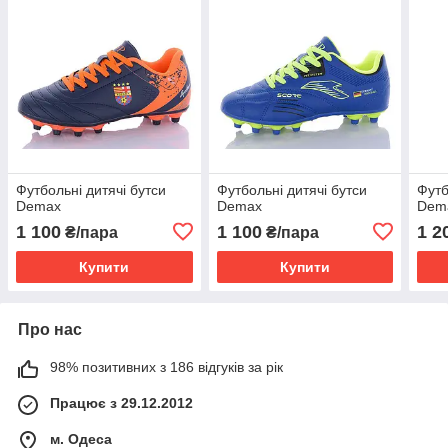
Футбольні дитячі бутси
Футбольні дитячі бутси
Футб
Demax
Demax
Dem
1 100
1 100
1 2
₴/пара
₴/пара
Купити
Купити
Про нас
98% позитивних з 186 відгуків за рік
Працює з 29.12.2012
м. Одеса