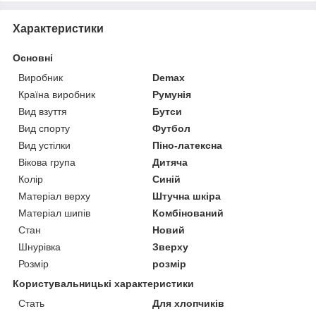
Характеристики
Основні
Виробник
Demax
Країна виробник
Румунія
Вид взуття
Бутси
Вид спорту
Футбол
Вид устілки
Піно-латексна
Вікова група
Дитяча
Колір
Синій
Матеріал верху
Штучна шкіра
Матеріал шипів
Комбінований
Стан
Новий
Шнурівка
Зверху
Розмір
розмір
Користувальницькі характеристики
Стать
Для хлопчиків