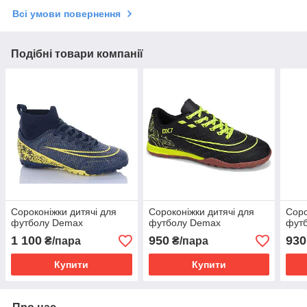
Всі умови повернення
Подібні товари компанії
Сороконiжки дитячі для
Сороконiжки дитячі для
Соро
футболу Demax
футболу Demax
фут
1 100
950
930
₴/пара
₴/пара
Купити
Купити