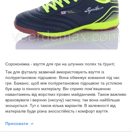
Сороконіжка - взуття для гри на штучних полях та ґрунті;
Так для футзалу зазвичай використовують взуття із
поліуретановою підошвою. Вона обмежує ковзання під час
гри. Бажано, щоб між поліуретановою підошвою та устілкою
був шар із пінного матеріалу. Він сприяє пом'якшенню
навантажень від жорстких ігрових майданчиків. Також важливо
враховувати і верхню (несучу) частину, так вона найбільше
зношується. Тут є також кілька варіантів. В залежності від
матеріалів буде різна зносостійкість і комфорт взуття.
Приховати