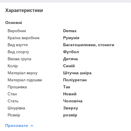
Характеристики
Основні
Виробник
Demax
Країна виробник
Румунія
Вид взуття
Багатошиповки, стоноги
Вид спорту
Футбол
Вікова група
Дитяча
Колір
Синій
Матеріал верху
Штучна шкіра
Матеріал підошви
Поліуретан
Прошивка
Так
Стан
Новий
Стать
Чоловіча
Шнурівка
Зверху
Розмір
розмір
Приховати