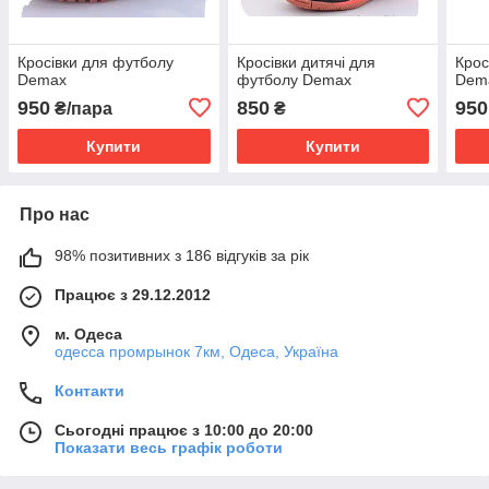
Кросівки для футболу
Кросівки дитячі для
Крос
Demax
футболу Demax
Dem
950
850
950
₴/пара
₴
Купити
Купити
Про нас
98% позитивних з 186 відгуків за рік
Працює з 29.12.2012
м. Одеса
одесса промрынок 7км, Одеса, Україна
Контакти
Сьогодні працює з 10:00 до 20:00
Показати весь графік роботи