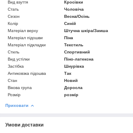
Вид взуття
Кросівки
Стать
Чоловіча
Сезон
Весна/Осінь
Колір
Синій
Матеріал верху
Штучна шкіра/Замша
Матеріал підошви
Піна
Матеріал підкладки
Текстиль
Стиль
Спортивний
Вид устілки
Піно-латексна
Застібка
Шнурівка
Антиковзка підошва
Так
Стан
Новий
Вікова група
Доросла
Розмір
розмір
Приховати
Умови доставки