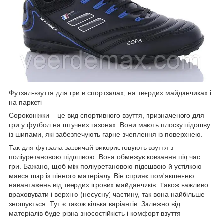
Футзал-взуття для гри в спортзалах, на твердих майданчиках і
на паркеті
Сороконіжки – це вид спортивного взуття, призначеного для
гри у футбол на штучних газонах. Вони мають плоску підошву
із шипами, які забезпечують гарне зчеплення із поверхнею.
Так для футзала зазвичай використовують взуття з
поліуретановою підошвою. Вона обмежує ковзання під час
гри. Бажано, щоб між поліуретановою підошвою й устілкою
мався шар із пінного матеріалу. Він сприяє пом'якшенню
навантажень від твердих ігрових майданчиків. Також важливо
враховувати і верхню (несусну) частину, так вона найбільше
зношується. Тут є також кілька варіантів. Залежно від
матеріалів буде різна зносостійкість і комфорт взуття