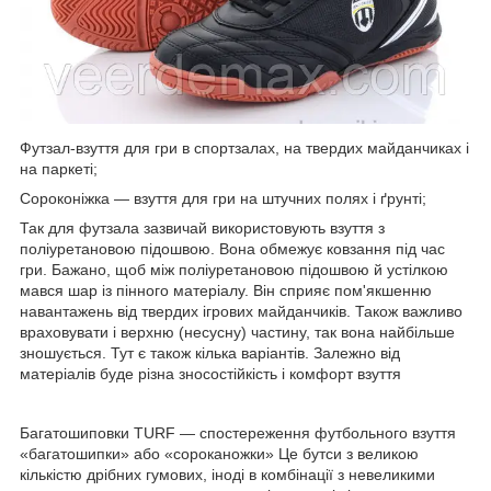
Футзал-взуття для гри в спортзалах, на твердих майданчиках і
на паркеті;
Сороконіжка — взуття для гри на штучних полях і ґрунті;
Так для футзала зазвичай використовують взуття з
поліуретановою підошвою. Вона обмежує ковзання під час
гри. Бажано, щоб між поліуретановою підошвою й устілкою
мався шар із пінного матеріалу. Він сприяє пом'якшенню
навантажень від твердих ігрових майданчиків. Також важливо
враховувати і верхню (несусну) частину, так вона найбільше
зношується. Тут є також кілька варіантів. Залежно від
матеріалів буде різна зносостійкість і комфорт взуття
Багатошиповки TURF — спостереження футбольного взуття
«багатошипки» або «сороканожки» Це бутси з великою
кількістю дрібних гумових, іноді в комбінації з невеликими