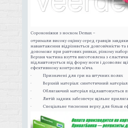
Сороконіжки з носком Demax –
отримали високу оцінку серед гравців завдяки
навантаження відрізняється довговічністю та в
допоможе при раптових ривках, різкому набор
Верхня частина взуття виготовлена з еластич
підлаштовується під форму ноги і дозволяє щі
ефективному контролю м'яча.
· Призначені для гри на штучних полях
· Верхній матеріал: синтетичний матеріал
· Облягаючий матеріал підлаштовується пі
· Литій задник забезпечує щільне приляга
· Спеціальне тиснення верху для більш еф