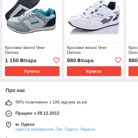
Кросівки жіночі Veer
Кросівки жіночі Veer
Крос
Demax
Demax
Dem
1 150
980
980
₴/пара
₴/пара
Купити
Купити
Про нас
98% позитивних з 186 відгуків за рік
Працює з 29.12.2012
м. Одеса
одесса промрынок 7км, Одеса, Україна