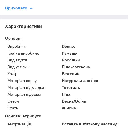
Приховати
Характеристики
Основні
Виробник
Demax
Країна виробник
Румунія
Вид взуття
Кросівки
Вид устілки
Піно-латексна
Колір
Бежевий
Матеріал верху
Натуральна шкіра
Матеріал підкладки
Текстиль
Матеріал підошви
Піна
Сезон
Весна/Осінь
Стать
Жіноча
Основні атрибути
Амортизація
Вставка в п'яткову частину