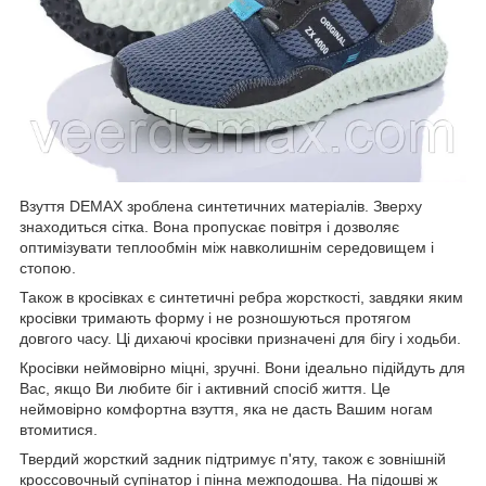
Взуття DEMAX зроблена синтетичних матеріалів. Зверху
знаходиться сітка. Вона пропускає повітря і дозволяє
оптимізувати теплообмін між навколишнім середовищем і
стопою.
Також в кросівках є синтетичні ребра жорсткості, завдяки яким
кросівки тримають форму і не розношуються протягом
довгого часу. Ці дихаючі кросівки призначені для бігу і ходьби.
Кросівки неймовірно міцні, зручні. Вони ідеально підійдуть для
Вас, якщо Ви любите біг і активний спосіб життя. Це
неймовірно комфортна взуття, яка не дасть Вашим ногам
втомитися.
Твердий жорсткий задник підтримує п'яту, також є зовнішній
кроссовочный супінатор і пінна межподошва. На підошві ж