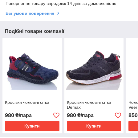
Повернення товару впродовж 14 днів за домовленістю
Всі умови повернення
Подібні товари компанії
Кросівки чоловічі сітка
Кросівки чоловічі сітка
Чоло
Demax
Vee
980
980
850
₴/пара
₴/пара
Купити
Купити