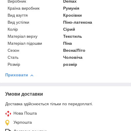
Виробник
Demax
Країна виробник
Румунія
Вид взуття
Кросівки
Вид устілки
Піно-латексна
Колір
Сірий
Матеріал верху
Текстиль
Матеріал підошви
Піна
Сезон
Весна/Літо
Стать
Чоловіча
Розмір
розмір
Приховати
Умови доставки
Доставка здійснюється тільки по передоплаті.
Нова Пошта
Укрпошта