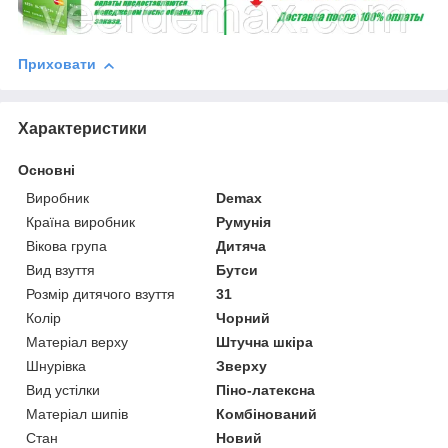
Приховати
Характеристики
Основні
Виробник
Demax
Країна виробник
Румунія
Вікова група
Дитяча
Вид взуття
Бутси
Розмір дитячого взуття
31
Колір
Чорний
Матеріал верху
Штучна шкіра
Шнурівка
Зверху
Вид устілки
Піно-латексна
Матеріал шипів
Комбінований
Стан
Новий