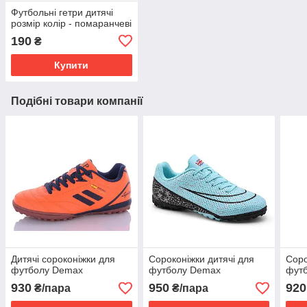
Футбольні гетри дитячі
розмір колір - помаранчеві
190
₴
Купити
Подібні товари компанії
Дитячі сороконіжки для
Сороконіжки дитячі для
Соро
футболу Demax
футболу Demax
фут
930
950
920
₴/пара
₴/пара