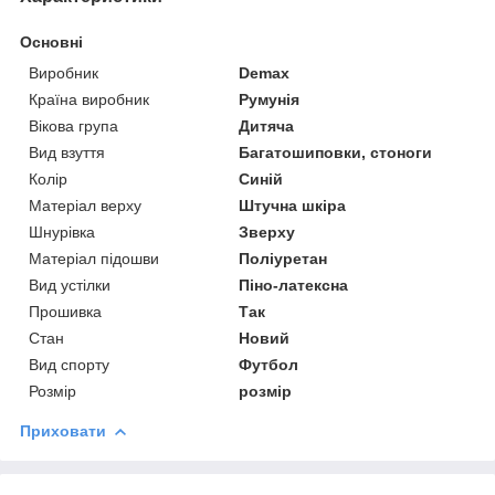
Основні
Виробник
Demax
Країна виробник
Румунія
Вікова група
Дитяча
Вид взуття
Багатошиповки, стоноги
Колір
Синій
Матеріал верху
Штучна шкіра
Шнурівка
Зверху
Матеріал підошви
Поліуретан
Вид устілки
Піно-латексна
Прошивка
Так
Стан
Новий
Вид спорту
Футбол
Розмір
розмір
Приховати