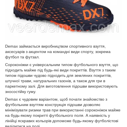
Demax займається виробництвом спортивного взуття,
аксесуарів з акцентом на командні види спорту, зокрема
футбол та футзал.
Сороконіжки є універсальним типом футбольного взуття, що
підходить майже під будь-які види покриттів. Взуття з таким
типом підошви чудово підходить для земляних покриттів,
штучної трави, натуральних газонів, а також для гри в
паркетному залі. Для виготовлення підошви використовують
зносостійку гуму.
Demax є чудовим варіантом, щоб почати знайомство з
футбольним взуттям конструкція підошви дозволяє
мінімізувати ризики трав при використанні сороконіжок майже
на будь-якому покритті футбольного поля. А наявність у
лінійці яскравих кольорів допоможе будь-якому футболістові
виділитися на полі.