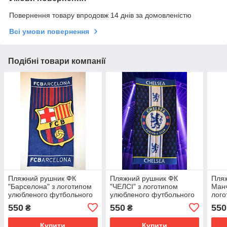
Повернення товару впродовж 14 днів за домовленістю
Всі умови повернення
Подібні товари компанії
Пляжний рушник ФК
Пляжний рушник ФК
Пля
"Барселона" з логотипом
"ЧЕЛСІ" з логотипом
Манч
улюбленого футбольного
улюбленого футбольного
лого
клубу
клубу
футб
550
550
550
₴
₴
Купити
Купити