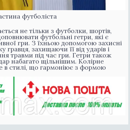
частина футболіста
ється не тільки з футболки, шортів,
 доповнювати футбольні гетри, які є
вної гри. З їхньою допомогою захисні
 гравця, захищаючи її від ударів і
я травми під час гри. Гетри також
дар набагато щільнішим. Колірне
е в стилі, що гармоніює з формою