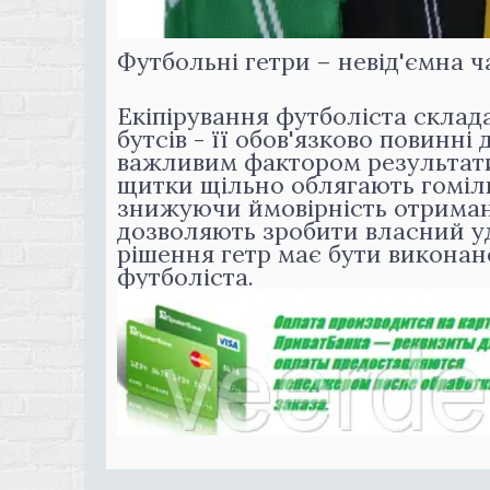
Футбольні гетри – невід'ємна 
Екіпірування футболіста склада
бутсів - її обов'язково повинні
важливим фактором результати
щитки щільно облягають гомілку
знижуючи ймовірність отриманн
дозволяють зробити власний у
рішення гетр має бути виконан
футболіста.