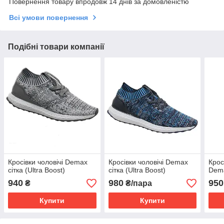
Повернення товару впродовж 14 днів за домовленістю
Всі умови повернення
Подібні товари компанії
Кросівки чоловічі Demax
Кросівки чоловічі Demax
Крос
сітка (Ultra Boost)
сітка (Ultra Boost)
Dema
940
980
950
₴
₴/пара
Купити
Купити