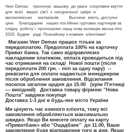
Veer Demax пропонує вашому до уваги спортивне взуття
для всієї вашої сім'ї з натуральної шкіри и
високоякісних матеріалів. Высокое якість, доступні
ціни. Благодарим наших постійних гуртових партнерів за
плідну роботу і пропонуємо нашу нову колекцію весна-літо
2025 Будем раді Познайому з новими клієнтами!
Магазин Veer Demax працює тільки за
передоплатою. Предоплата 100% на карточку
Приват банка. Так само відправляємо
накладеним платежом, оплата проводиться під
час отримання на складі Нової пошти (після
передоплати 200 грн. - min за одну пару) --
реквізити для оплати надаються менеджером
після оброблення замовлення. Відсилання
посилок загалом щодня до 15.00 (крім П'ятниці
— вихідний) Доставка товару фірмою "Нова
Пошта" завдяки покупця
Доставка 1-3 дні в будь-яке місто України
Ми цінують час кожного клієнта, тому всі
замовлення обробляються максимально
швидко. Якщо Ви внесете оплату на карту
«Приватбанк» або "Ощадбанк"
до 11.00
, Ваше
замовлення буде відправлене того ж дня. Якщо