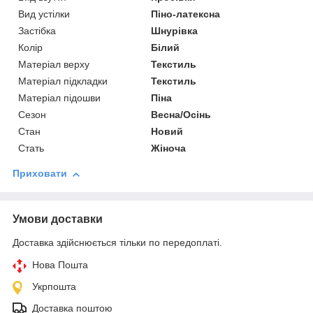
Вид устілки
Піно-латексна
Застібка
Шнурівка
Колір
Білий
Матеріал верху
Текстиль
Матеріал підкладки
Текстиль
Матеріал підошви
Піна
Сезон
Весна/Осінь
Стан
Новий
Стать
Жіноча
Приховати
Умови доставки
Доставка здійснюється тільки по передоплаті.
Нова Пошта
Укрпошта
Доставка поштою