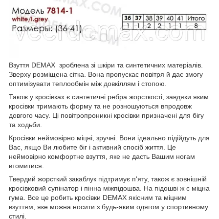
Взуття DEMAX зроблена зі шкіри та синтетичних матеріалів.
Зверху розміщена сітка. Вона пропускає повітря й дає змогу
оптимізувати теплообмін між довкіллям і стопою.
Також у кросівках є синтетичні ребра жорсткості, завдяки яким
кросівки тримають форму та не розношуються впродовж
довгого часу. Ці повітропроникні кросівки призначені для бігу
та ходьби.
Кросівки неймовірно міцні, зручні. Вони ідеально підійдуть для
Вас, якщо Ви любите біг і активний спосіб життя. Це
неймовірно комфортне взуття, яке не дасть Вашим ногам
втомитися.
Твердий жорсткий закаблук підтримує п'яту, також є зовнішній
кросівковий супінатор і пінна міжпідошва. На підошві ж є міцна
гума. Все це робить кросівки DEMAX якісним та міцним
взуттям, яке можна носити з будь-яким одягом у спортивному
стилі.