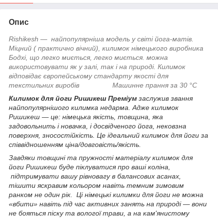
Опис
Rishikesh — найпопулярніша модель у світі йога-матів.
Міцний ( практично вічний), килимок німецького виробника
Бодхі, що легко миється, легко миється. можна
використовувати як у залі, так і на природі. Килимок
відповідає європейському стандарту якості для
текстильних виробів
Машинне прання за 30 °C
Килимок для йоги Ришикеш Преміум
заслужив звання
найпопулярнішого килимка недарма. Адже килимок
Ришикеш — це: німецька якість, товщина, яка
задовольнить і новачка, і досвідченого йога, нековзна
поверхня, зносостійкість. Це ідеальний килимок для йоги за
співвідношенням ціна/довговість/якість.
Завдяки товщині та пружності матеріалу килимок для
йоги Ришикеш буде піклуватися про ваші коліна,
підтримувати вашу рівновагу в балансових асанах,
тішити яскравим кольором навіть темним зимовим
ранком не один рік. Ці німецькі килимки для йоги не можна
«вбити» навіть під час активних занять на природі — вони
не бояться піску та вологої трави, а на кам'янистому