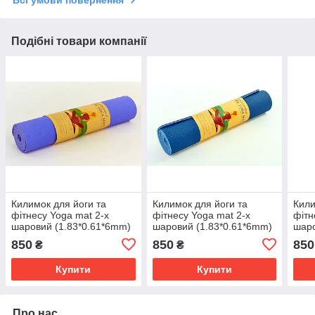
Всі умови повернення
Подібні товари компанії
Килимок для йоги та
Килимок для йоги та
Кили
фітнесу Yoga mat 2-х
фітнесу Yoga mat 2-х
фітн
шаровий (1.83*0.61*6mm)
шаровий (1.83*0.61*6mm)
шаро
фіолетовий
синій-блакитний
роже
850
850
850
₴
₴
Купити
Купити
Про нас