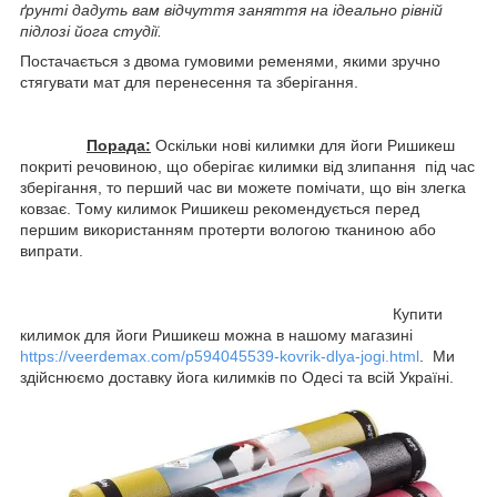
ґрунті дадуть вам відчуття заняття на ідеально рівній
підлозі йога студії.
Постачається з двома гумовими ременями, якими зручно
стягувати мат для перенесення та зберігання.
Порада:
Оскільки нові килимки для йоги Ришикеш
покриті речовиною, що оберігає килимки від злипання під час
зберігання, то перший час ви можете помічати, що він злегка
ковзає. Тому килимок Ришикеш рекомендується перед
першим використанням протерти вологою тканиною або
випрати.
Купити
килимок для йоги Ришикеш можна в нашому магазині
https://veerdemax.com/p594045539-kovrik-dlya-jogi.html
. Ми
здійснюємо доставку йога килимків по Одесі та всій Україні.