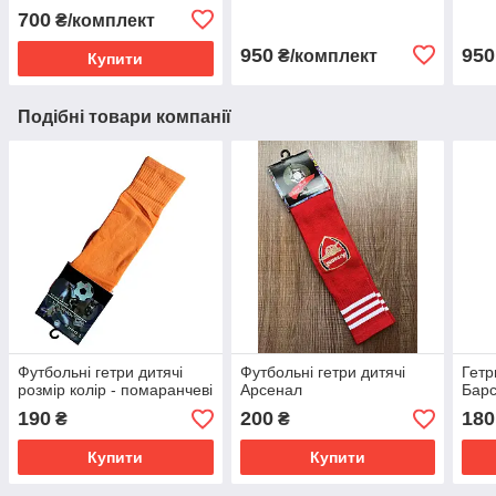
700
₴/комплект
950
950
₴/комплект
Купити
Подібні товари компанії
Футбольні гетри дитячі
Футбольні гетри дитячі
Гетр
розмір колір - помаранчеві
Арсенал
Бар
190
200
180
₴
₴
Купити
Купити