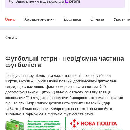
Замовлення під захистом
Опис
Характеристики
Доставка
Оплата
Умови п
Опис
Футбольні гетри - невід'ємна частина
футболіста
Екіпірування футболіста складається не тільки з футболки,
шортів, бутсів – її обов'язково повинні доповнювати
футбольні
гетри
, що є важливим фактором результативної гри. З їх
допомогою захисні щитки щільно облягають гомілку гравця,
захищаючи її від ударів і знижуючи ймовірність отримання травми
під час гри. Гетри також дозволяють зробити власний удар
набагато більш щільним. Колірне рішення гетр повинно бути
виконано в гармоніює з формою футболіста стилі.