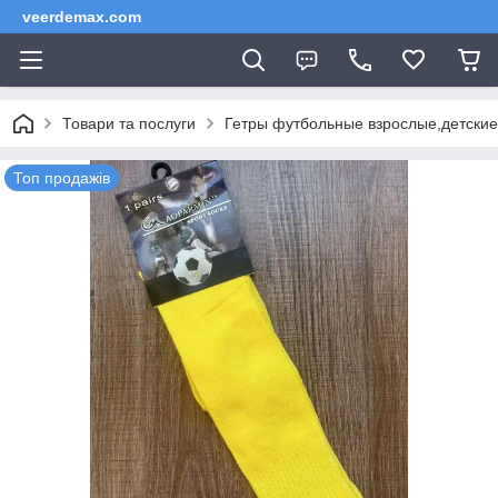
veerdemax.com
Товари та послуги
Гетры футбольные взрослые,детские
Топ продажів