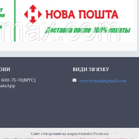
) 600-75-70
MTC
veerdemax@gmail.com
hatsApp
Сайт створений на маркетплейсі
Prom.ua