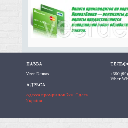
Veer Demax
+380 (99
Viber W
одесса промрынок 7км, Одеса,
Україна