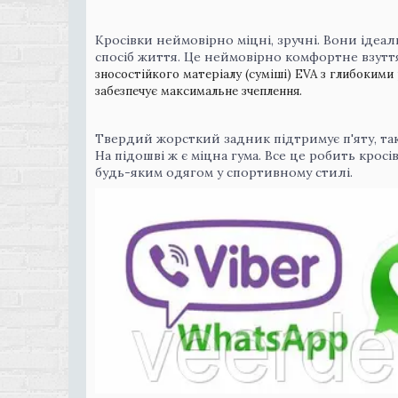
Кросівки неймовірно міцні, зручні. Вони ідеал
спосіб життя. Це неймовірно комфортне взуття
зносостійкого матеріалу (суміші) EVA з глибоким
забезпечує максимальне зчеплення.
Твердий жорсткий задник підтримує п'яту, так
На підошві ж є міцна гума. Все це робить крос
будь-яким одягом у спортивному стилі.