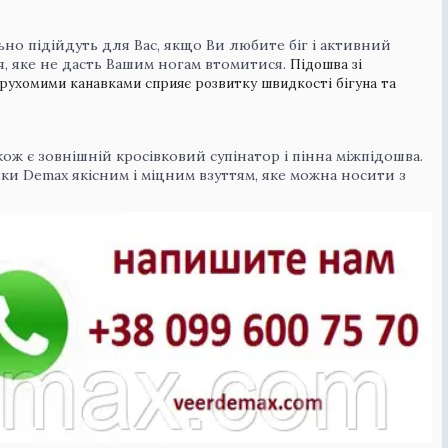
ьно підійдуть для Вас, якщо Ви любите біг і активний
, яке не дасть Вашим ногам втомитися.
Підошва зі
и рухомими канавками сприяє розвитку швидкості бігуна та
ож є зовнішній кросівковий супінатор і пінна міжпідошва.
івки Demax якісним і міцним взуттям, яке можна носити з